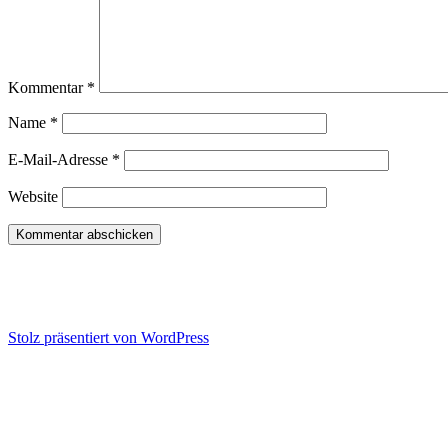
Kommentar
*
Name
*
E-Mail-Adresse
*
Website
Konflikt-Training | Wut-Hilfe | Kommuni
Stolz präsentiert von WordPress