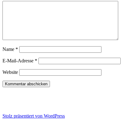
Name
*
E-Mail-Adresse
*
Website
Konflikt-Training | Wut-Hilfe |
Kommunikations-Seminare
Stolz präsentiert von WordPress