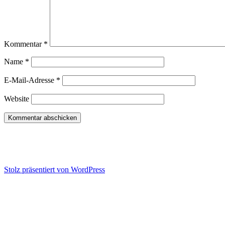
Kommentar
*
Name
*
E-Mail-Adresse
*
Website
Konflikt-Training | Wut-Hilfe | Kommuni
Stolz präsentiert von WordPress