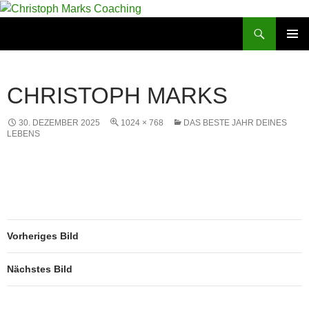
Suchen
Christoph Marks Coaching
ZUM
PRIMÄR
INHALT
MENÜ
SPRINGEN
CHRISTOPH MARKS
30. DEZEMBER 2025
1024 × 768
DAS BESTE JAHR DEINES
LEBENS
Vorheriges Bild
Nächstes Bild