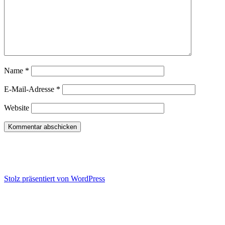
Name
*
E-Mail-Adresse
*
Website
Konflikt-Training | Wut-Hilfe |
Kommunikations-Seminare
Stolz präsentiert von WordPress