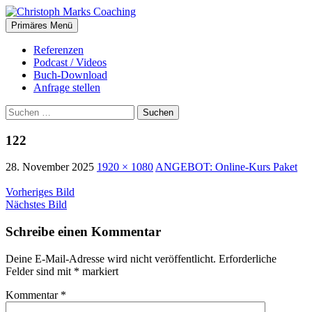
Suchen
Zum
Primäres Menü
Inhalt
Christoph Marks Coaching
springen
Referenzen
Podcast / Videos
Buch-Download
Anfrage stellen
Suchen
nach:
122
28. November 2025
1920 × 1080
ANGEBOT: Online-Kurs Paket
Vorheriges Bild
Nächstes Bild
Schreibe einen Kommentar
Deine E-Mail-Adresse wird nicht veröffentlicht.
Erforderliche
Felder sind mit
*
markiert
Kommentar
*