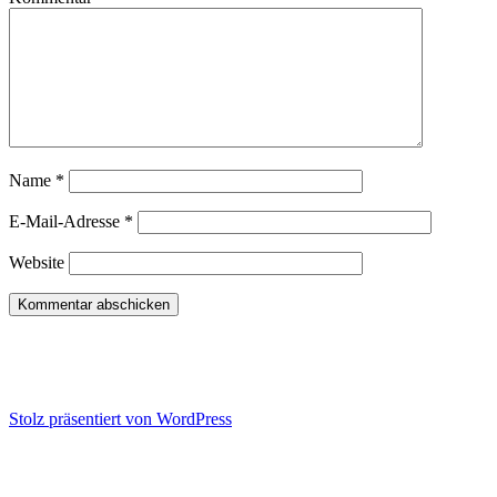
Name
*
E-Mail-Adresse
*
Website
Konflikt-Training | Wut-Hilfe |
Kommunikations-Seminare
Stolz präsentiert von WordPress