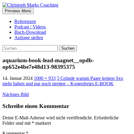
Suchen
Zum
Primäres Menü
Inhalt
Christoph Marks Coaching
springen
Referenzen
Podcast / Videos
Buch-Download
Anfrage stellen
Suchen
nach:
aquarium-book-lead-magnet__opdb-
op652e4be7e48d13-98395375
14. Januar 2024
1000 × 933
5 Gründe warum Paare keinen Sxx
mehr haben und nur noch streiten – Kostenfreies E-BOOK
Nächstes Bild
Schreibe einen Kommentar
Deine E-Mail-Adresse wird nicht veröffentlicht.
Erforderliche
Felder sind mit
*
markiert
Kommentar
*