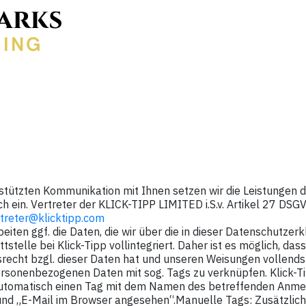
estützten Kommunikation mit Ihnen setzen wir die Leistungen
 ein. Vertreter der KLICK-TIPP LIMITED i.S.v. Artikel 27 DSG
reter@klicktipp.com
beiten ggf. die Daten, die wir über die in dieser Datenschutz
tstelle bei Klick-Tipp vollintegriert. Daher ist es möglich, da
recht bzgl. dieser Daten hat und unseren Weisungen vollends 
 personenbezogenen Daten mit sog. Tags zu verknüpfen. Klick-
automatisch einen Tag mit dem Namen des betreffenden Anmel
t“ und „E-Mail im Browser angesehen“.Manuelle Tags: Zusätzli