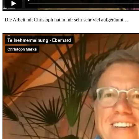
“Die Arbeit mit Christoph hat in mir sehr sehr viel aufgeräumt…