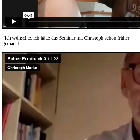
“Ich wünschte, ich hätte das Seminar mit Christoph schon früher
gemacht…