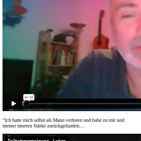
“Ich hatte mich selbst als Mann verloren und habe zu mir und
meiner inneren Stärke zurückgefunden…