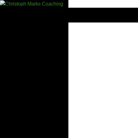
Suchen
Christoph Marks Coaching
Konflikt-Training | Wut-Hilfe |
Kommunikations-Seminare