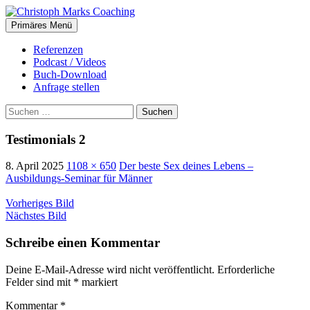
Suchen
Zum
Primäres Menü
Inhalt
Christoph Marks Coaching
springen
Referenzen
Podcast / Videos
Buch-Download
Anfrage stellen
Suchen
nach:
Testimonials 2
8. April 2025
1108 × 650
Der beste Sex deines Lebens –
Ausbildungs-Seminar für Männer
Vorheriges Bild
Nächstes Bild
Schreibe einen Kommentar
Deine E-Mail-Adresse wird nicht veröffentlicht.
Erforderliche
Felder sind mit
*
markiert
Kommentar
*