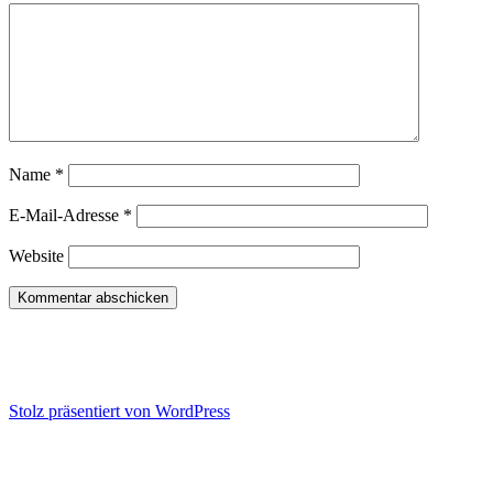
Name
*
E-Mail-Adresse
*
Website
Konflikt-Training | Wut-Hilfe |
Kommunikations-Seminare
Stolz präsentiert von WordPress